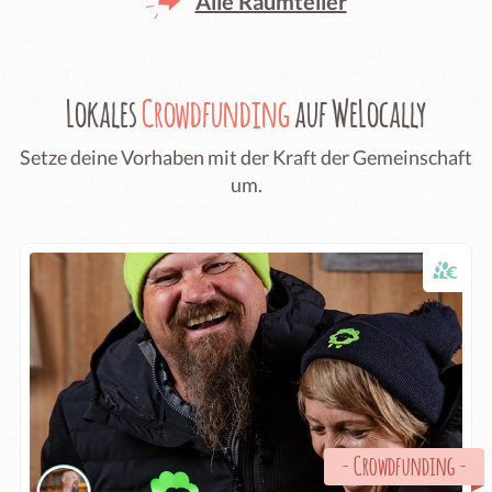
Alle Raumteiler
Lokales
Crowdfunding
auf WeLocally
Setze deine Vorhaben mit der Kraft der Gemeinschaft
um.
-
Crowdfunding
-