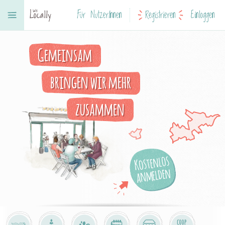
Für NutzerInnen
Registrieren
Einloggen
Gemeinsam
bringen wir mehr
zusammen
Kostenlos
anmelden