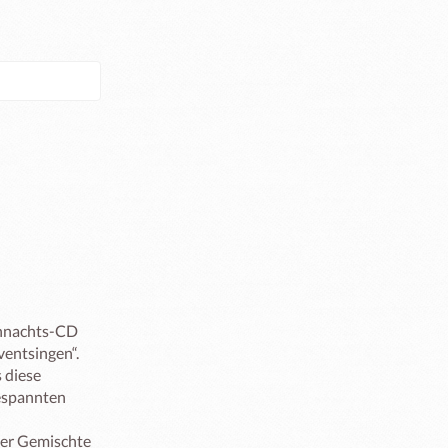
hnachts-CD 
entsingen“.

diese 
espannten 
er Gemischte 