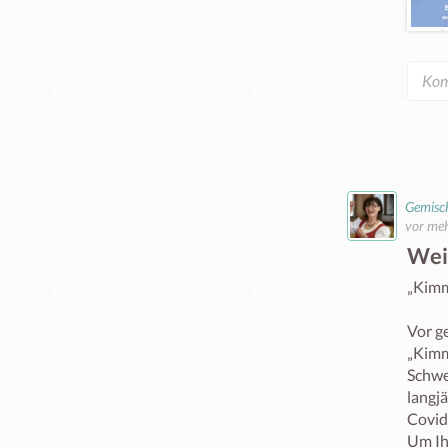
Gemisch
vor meh
Wei
„Kimm
Vor g
„Kimm
Schwe
langj
Covid-
Um Ih