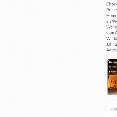
Chor 
Preis
Homep
als W
Wer u
vom A
Wir b
Jahr 