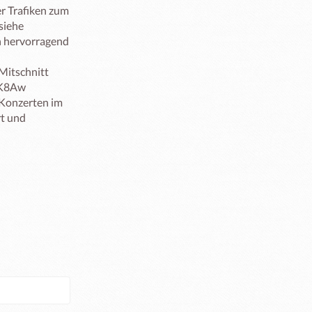
r Trafiken zum 
iehe 
 hervorragend 
Mitschnitt 
K8Aw

Konzerten im 
t und 