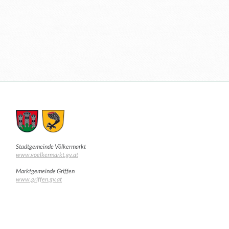
Stadtgemeinde Völkermarkt
www.voelkermarkt.gv.at
Marktgemeinde Griffen
www.griffen.gv.at