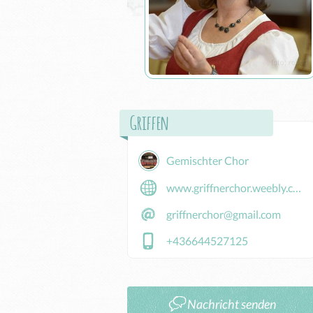
Griffen
Gemischter Chor
www.griffnerchor.weebly.com
griffnerchor@gmail.com
+436644527125
Nachricht senden