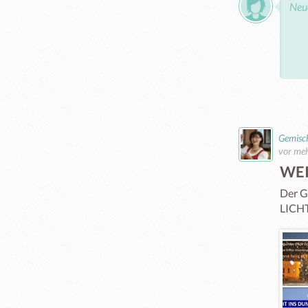
Gemisch
vor meh
WE
Der G
LICH