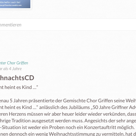
ter Chor Griffen
r als 4 Jahre
hnachtsCD
t heint es Kind …“

enau 5 Jahren präsentierte der Gemischte Chor Griffen seine Wei
t heint es Kind …“ anlässlich des Jubiläums „50 Jahre Griffner Adv
ren Herzens müssen wir aber heuer leider wieder verkünden, dass 
ährige Tradition ausgesetzt werden muss. Angesichts der sehr ang
Situation ist weder ein Proben noch ein Konzertauftritt möglich.

nen dennoch ein wenig Weihnachtsstimmung zu vermitteln, hat d