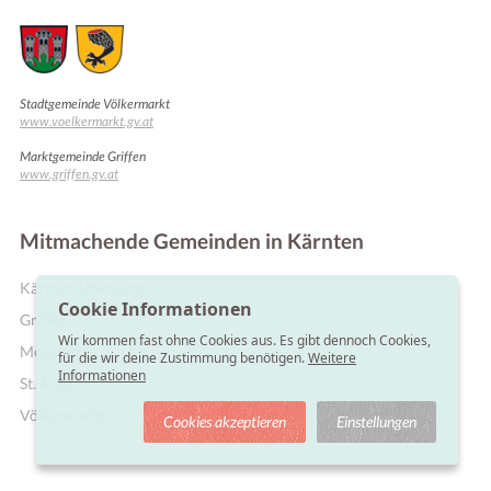
Stadtgemeinde Völkermarkt
www.voelkermarkt.gv.at
Marktgemeinde Griffen
www.griffen.gv.at
Mitmachende Gemeinden in Kärnten
Kärnten Übersicht
Online Shops
Cookie Informationen
Griffen
Wir kommen fast ohne Cookies aus. Es gibt dennoch Cookies,
Moosburg
für die wir deine Zustimmung benötigen.
Weitere
Informationen
St. Andrä
Völkermarkt
Cookies akzeptieren
Einstellungen