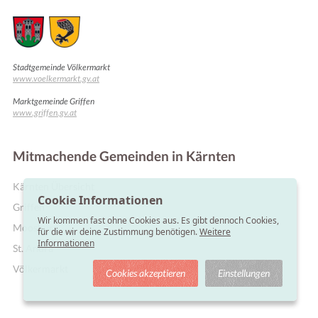
Stadtgemeinde Völkermarkt
www.voelkermarkt.gv.at
Marktgemeinde Griffen
www.griffen.gv.at
Mitmachende Gemeinden in Kärnten
Kärnten Übersicht
Online Shops
Cookie Informationen
Griffen
Wir kommen fast ohne Cookies aus. Es gibt dennoch Cookies,
Moosburg
für die wir deine Zustimmung benötigen.
Weitere
Informationen
St. Andrä
Völkermarkt
Cookies akzeptieren
Einstellungen