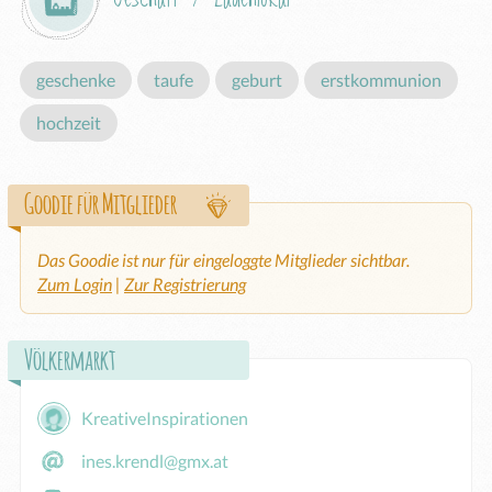
geschenke
taufe
geburt
erstkommunion
hochzeit
Goodie für Mitglieder
Das Goodie ist nur für eingeloggte Mitglieder sichtbar.
Zum Login
|
Zur Registrierung
Völkermarkt
KreativeInspirationen
ines.krendl@gmx.at